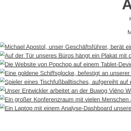
M
Beratung als Kernkompetenz
Wir lieben das Web - und die Menschen, die es nutzen
Popchop gibt es jetzt auch als Online Magazin
Der schönste Moment im Projektz
Maßgefertigte Lösungen für Ihre Herausforderung
Leben zwischen Wienerberg und Weinberg
Wir entwickeln mit Blockchain-Technologie