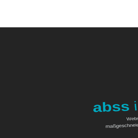
i
abss
Webs
maßgeschneide